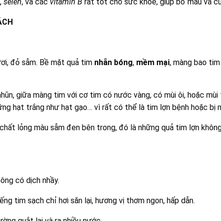
,
selen
, và các
vitamin B
rất tốt cho sức khỏe, giúp bổ máu và c
ÁCH
ơi, đỏ sẫm. Bề mặt quả tim
nhẵn bóng
,
mềm mại
, màng bao tim 
ũn, giữa màng tim với cơ tim có nước vàng, có mùi ôi, hoặc mùi
ng hạt trắng như hạt gạo… vì rất có thể là tim lợn bệnh hoặc bị
chất lỏng màu sẫm đen bên trong, đó là những quả tim lợn không
hông có dịch nhầy.
ng tim sạch chỉ hơi săn lại, hương vị thơm ngon, hấp dẫn.
ờng quắt lại và ra nhiều nước.