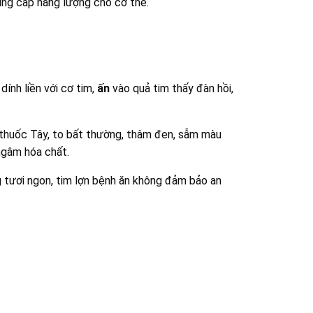
ung cấp năng lượng cho cơ thể.
dính liền với cơ tim,
ấn
vào quả tim thấy đàn hồi,
 thuốc Tây, to bất thường, thâm đen, sẫm màu
 ngâm hóa chất.
 tươi ngon, tim lợn bệnh ăn không đảm bảo an