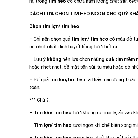
ra, trong
tim heo
có chứa hàm lượng
chất sắt
,
kẽm
CÁCH LỰA CHỌN TIM HEO NGON CHO QUÝ KH
Chọn tim lợn/ tim heo
– Chỉ nên chọn quả
tim lợn/ tim heo
có màu đỏ tư
có chút chất dịch huyết hồng tươi tiết ra.
– Lưu ý
không
nên lựa chọn những
quả tim
mềm nh
hoặc nhợt nhạt, bề mặt sần sùi, tụ máu hoặc có nhữ
– Bổ quả
tim lợn/tim heo
ra thấy máu đông, hoặc 
toàn.
*** Chú ý:
– Tim lợn/ tim heo
tươi không có mùi lạ, ấn vào k
– Tim lợn/ tim heo
tươi ngon khi chế biến xong miế
– Tim lợn/ tim heo
ngâm hóa chất khi chế biến thư