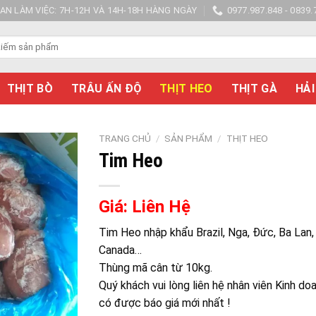
IAN LÀM VIỆC: 7H-12H VÀ 14H-18H HÀNG NGÀY
0977.987.848 - 0839.
THỊT BÒ
TRÂU ẤN ĐỘ
THỊT HEO
THỊT GÀ
HẢI
TRANG CHỦ
/
SẢN PHẨM
/
THỊT HEO
Tim Heo
Giá: Liên Hệ
Tim Heo nhập khẩu Brazil, Nga, Đức, Ba Lan,
Canada…
Thùng mã cân từ 10kg.
Quý khách vui lòng liên hệ nhân viên Kinh do
có được báo giá mới nhất !