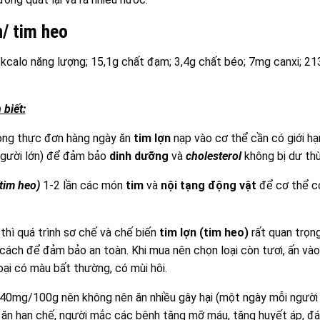
/ tim heo
kcalo năng lượng; 15,1g chất đạm; 3,4g chất béo; 7mg canxi; 21
 biết:
rong thực đơn hàng ngày ăn
tim lợn
nạp vào cơ thể cần có giới hạ
người lớn) để đảm bảo
dinh dưỡng
và
cholesterol
không bị dư thừ
(tim heo)
1-2 lần các món
tim
và
nội tạng động vật
để cơ thể có
thì quá trình sơ chế và chế biến
tim lợn (tim heo)
rất quan trọn
 cách để đảm bảo an toàn. Khi mua nên chọn loại còn tươi, ấn vào
ại có màu bất thường, có mùi hôi.
140mg/100g nên không nên ăn nhiều gây hại (một ngày mỗi người
n ăn hạn chế, người mắc các bệnh tăng mỡ máu, tăng huyết áp, đá