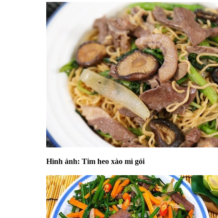
Hình ảnh: Tim heo xào mì gói