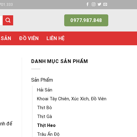
701.333
0977.987.848
 SẢN
ĐỒ VIÊN
LIÊN HỆ
DANH MỤC SẢN PHẨM
Sản Phẩm
Hải Sản
Khoai Tây Chiên, Xúc Xích, Đồ Viên
Thịt Bò
Thịt Gà
anh để
Thịt Heo
Trâu Ấn Độ