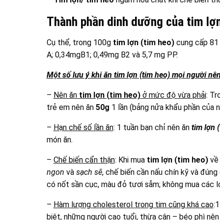
Thành phần dinh dưỡng của tim lợn
Cụ thể, trong 100g
tim lợn (tim heo)
cung cấp 81 
A; 0,34mgB1; 0,49mg B2 và 5,7 mg PP.
Một số lưu ý khi ăn tim lợn (tim heo) mọi người nên
–
Nên ăn
tim lợn (tim heo)
ở mức độ vừa phải
: T
trẻ em nên ăn
50g
1 lần (bảng nửa khẩu phần của 
–
Hạn chế số lần ăn
: 1 tuần bạn chỉ nên ăn
tim lợn 
món ăn.
–
Chế biến cẩn thận
: Khi mua
tim lợn (tim heo)
về 
ngon
và
sạch sẽ
, chế biến cần nấu chín kỹ và đúng
có nốt sần cục, màu đỏ tươi sẫm; không mua các lo
–
Hàm lượng cholesterol trong tim cũng khá cao
:
biệt, những người cao tuổi, thừa cân – béo phì nê