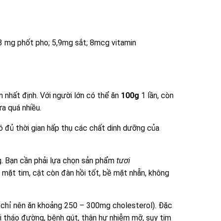
3 mg phốt pho; 5,9mg sắt; 8mcg vitamin
n nhất định. Với người lớn có thể ăn
100g
1 lần, còn
a quá nhiều.
 đủ thời gian hấp thụ các chất dinh dưỡng của
g. Bạn cần phải lựa chọn sản phẩm
tươi
 mặt tim, cật còn đàn hồi tốt, bề mặt nhẵn, không
 chỉ nên ăn khoảng 250 – 300mg cholesterol). Đặc
i tháo đường, bệnh gút, thận hư nhiễm mỡ, suy tim