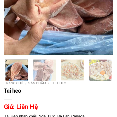
TRANG CHỦ
/
SẢN PHẨM
/
THỊT HEO
Tai heo
Giá: Liên Hệ
Tai Heo nhập khẩu Nga, Đức, Ba Lan, Canada…