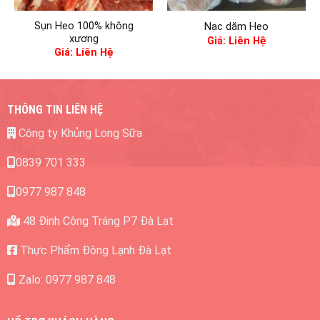
Sụn Heo 100% không
Nạc dăm Heo
xương
Giá: Liên Hệ
Giá: Liên Hệ
THÔNG TIN LIÊN HỆ
Công ty Khủng Long Sữa
0839 701 333
0977 987 848
48 Đinh Công Tráng P7 Đà Lạt
Thực Phẩm Đông Lạnh Đà Lạt
Zalo: 0977 987 848