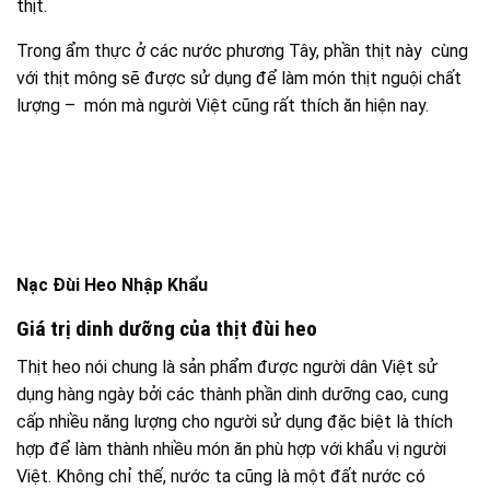
hợp để làm thành nhiều món ăn phù hợp với khẩu vị người
Việt. Không chỉ thế, nước ta cũng là một đất nước có
ngành chăn nuôi – trong đó có nuôi lợn với số lượng lớn,
nguồn thực phẩm này vừa có thể tự cung với giá thành phải
chăng là một sản phẩm mà hầu hết gia đình nào cũng
thường xuyên phải sử dụng.
Về giá trị dinh dưỡng, thịt heo đặc biệt là đùi heo chứa hàm
lượng Protein khá cao, kèm theo các khoáng chất và các
axit amin có lợi cho sức khỏe. Đặc biệt, thịt đùi là phần nạc
rất ít mỡ, chỉ có một phần da mỏng ở ngoài nên thành phần
giá trị dinh dưỡng cao hơn, thành phần chất béo bão hòa
trong mỡ ít hơn. Sử dụng
thịt đùi heo
còn là nguồn bổ sung
Protein đáng kể vào chế độ dinh dưỡng tăng cơ hằng ngày
của các vận động viên và những người tập gym. Thịt đùi heo
thích hợp sử dụng cho cả những người mỡ máu, bị bệnh tim
mạch và những người tránh sử dụng mỡ động vật.