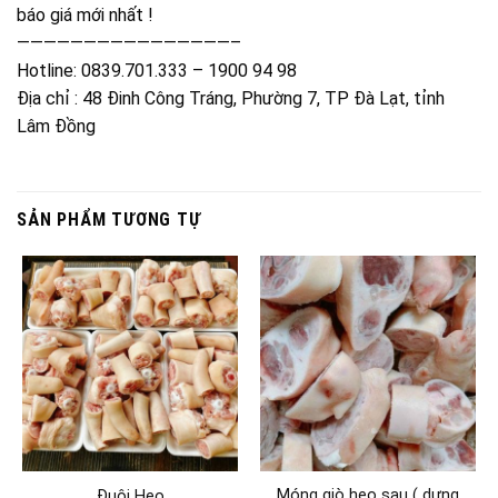
Móng giò heo sau ( dựng
Đuôi Heo
heo sau)
Giá: Liên Hệ
Giá: Liên Hệ
THÔNG TIN LIÊN HỆ
Công ty Khủng Long Sữa
0839 701 333
0977 987 848
48 Đinh Công Tráng P7 Đà Lạt
Thực Phẩm Đông Lạnh Đà Lạt
Zalo: 0977 987 848