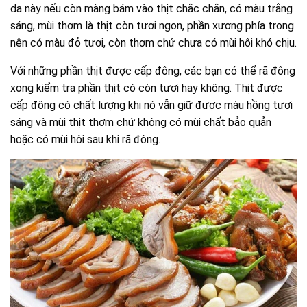
Địa chỉ mua thịt đùi heo chất lượng
Nhiều bà nội trợ băn khoăn không biết nên mua t
hịt đùi heo
ở địa chỉ nào thì chất lượng và đảm bảo, thì shop là một địa
chỉ tin cậy mà các bạn có thể thử tới mua hàng. Sản phẩm thịt
heo của shop có công nghệ cấp đông hiện đại theo tiêu chuẩn
, đảm bảo không có hóa chất, chất bảo quản. Bên cạnh đó chế
độ thanh toán linh hoạt, hỗ trợ ship hàng cũng là một ưu thế
mà shop gây được nhiều ấn tượng với khách hàng hiện đại.
Nạc đùi Heo nguyên chiếc nhập khẩu Brazil, Đức, Ba Lan,
Canada…
Thùng mã cân, từ 15kg -20kg . Hỗ trợ cưa cắt theo yêu