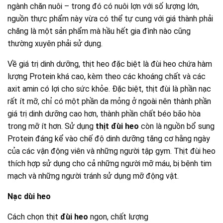
Nạc dùi heo
Cách chọn thịt
đùi heo
ngon, chất lượng
Chọn thịt lợn tươi ngon chất lượng là điều mà bà nội trợ nào
cũng cần biết để có thể mua được sản phẩm tốt về sử
dụng cho gia đình của mình. Dưới đây là cách chọn thịt
đùi
heo
chất lượng mà shop cung cấp để các bạn tham khảo:
Thịt heo nói chung và đùi heo nói riêng còn tươi thường có
bề mặt ngoài của thịt có lớp màng khô ráo và hơi se lại sau
khi được mổ. Về mặt cắt của thịt thì chúng ta sẽ thấy có
màu hồng sáng, phần bì thịt mềm mại, thớ thịt có độ săn và
có tính đàn hồi cao, độ dính vừa phải và không có mùi. Bạn
hãy nhấn ngón tay vào bề mặt thịt heo rồi buông ra, nếu như
bề mặt thịt không để lại vết móng tay thì đó là thịt ngon,
còn tươi, đảm bảo dinh dưỡng còn thịt đã lâu thì sẽ chảy
nước và có vết móng tay, kèm theo một chút nhớt cực khó
chịu.