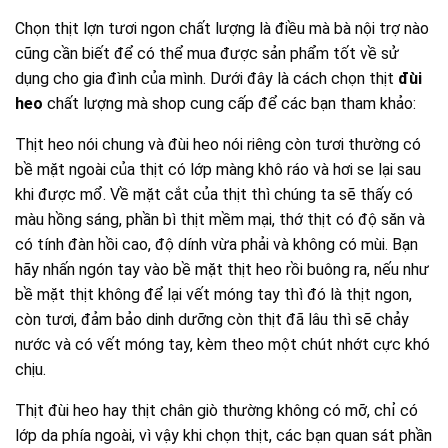
Thịt đùi heo hay thịt chân giò thường không có mỡ, chỉ có
lớp da phía ngoài, vì vậy khi chọn thịt, các bạn quan sát phần
da này nếu còn màng bám vào thịt chắc chắn, có màu trắng
sáng, mùi thơm là thịt còn tươi ngon, phần xương phía trong
nên có màu đỏ tươi, còn thơm chứ chưa có mùi hôi khó chịu.
Với những phần thịt được cấp đông, các bạn có thể rã đông
xong kiểm tra phần thịt có còn tươi hay không. Thịt được
cấp đông có chất lượng khi nó vẫn giữ được màu hồng tươi
sáng và mùi thịt thơm chứ không có mùi chất bảo quản
hoặc có mùi hôi sau khi rã đông.