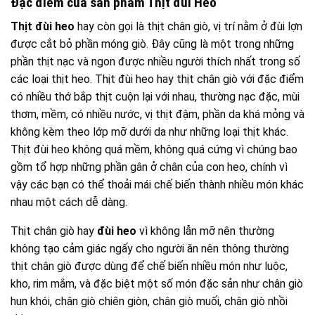
kho, rim mắm, và đặc biệt một số món đặc sản như chân giò
hun khói, chân giò chiên giòn, chân giò muối, chân giò nhồi
thịt.
Trong ẩm thực ở các nước phương Tây, phần thịt này cùng
với thịt mông sẽ được sử dụng để làm món thịt nguội chất
lượng – món mà người Việt cũng rất thích ăn hiện nay.
Nạc Đùi Heo Nhập Khẩu
Giá trị dinh dưỡng của thịt đùi heo
Thịt heo nói chung là sản phẩm được người dân Việt sử
dụng hàng ngày bởi các thành phần dinh dưỡng cao, cung
cấp nhiều năng lượng cho người sử dụng đặc biệt là thích