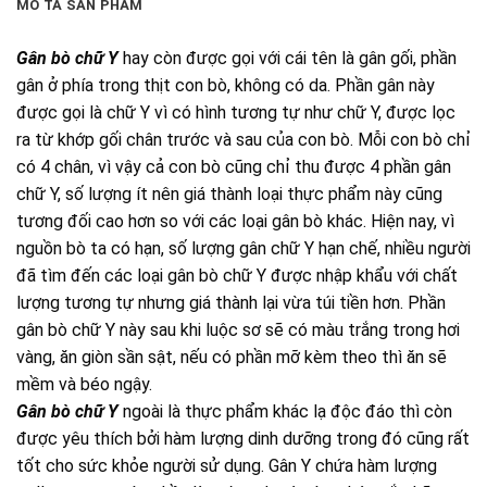
MÔ TẢ SẢN PHẨM
Gân
bò
chữ Y
hay còn được gọi với cái tên là gân gối, phần
gân ở phía trong thịt con bò, không có da. Phần gân này
được gọi là chữ Y vì có hình tương tự như chữ Y, được lọc
ra từ khớp gối chân trước và sau của con bò. Mỗi con bò chỉ
có 4 chân, vì vậy cả con bò cũng chỉ thu được 4 phần gân
chữ Y, số lượng ít nên giá thành loại thực phẩm này cũng
tương đối cao hơn so với các loại gân bò khác. Hiện nay, vì
nguồn bò ta có hạn, số lượng gân chữ Y hạn chế, nhiều người
đã tìm đến các loại gân bò chữ Y được nhập khẩu với chất
lượng tương tự nhưng giá thành lại vừa túi tiền hơn. Phần
gân bò chữ Y này sau khi luộc sơ sẽ có màu trắng trong hơi
vàng, ăn giòn sần sật, nếu có phần mỡ kèm theo thì ăn sẽ
mềm và béo ngậy.
Gân bò chữ Y
ngoài là thực phẩm khác lạ độc đáo thì còn
được yêu thích bởi hàm lượng dinh dưỡng trong đó cũng rất
tốt cho sức khỏe người sử dụng. Gân Y chứa hàm lượng