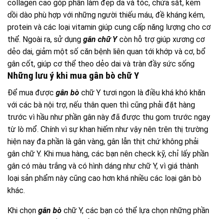
collagen cao góp phần làm đẹp da và tóc, chứa sắt, kẽm
dồi dào phù hợp với những người thiếu máu, đề kháng kém,
protein và các loại vitamin giúp cung cấp năng lượng cho cơ
thể. Ngoài ra, sử dụng
gân chữ Y
còn hỗ trợ giúp xương cơ
dẻo dai, giảm một số căn bệnh liên quan tới khớp và cơ, bổ
gân cốt, giúp cơ thể theo dẻo dai và tràn đầy sức sống
Những lưu ý khi mua gân bò chữ Y
Để mua được
gân bò
chữ Y tươi ngon là điều khá khó khăn
với các bà nội trợ, nếu thân quen thì cũng phải đặt hàng
trước vì hầu như phần gân này đã được thu gom trước ngay
từ lò mổ. Chính vì sự khan hiếm như vậy nên trên thị trường
hiện nay đa phần là gân vàng, gân lẫn thịt chứ không phải
gân chữ Y. Khi mua hàng, các bạn nên check kỹ, chỉ lấy phần
gân có màu trắng và có hình dáng như chữ Y, vì giá thành
loại sản phẩm này cũng cao hơn khá nhiều các loại gân bò
khác.
Khi chọn
gân bò
chữ Y, các bạn có thể lựa chọn những phần